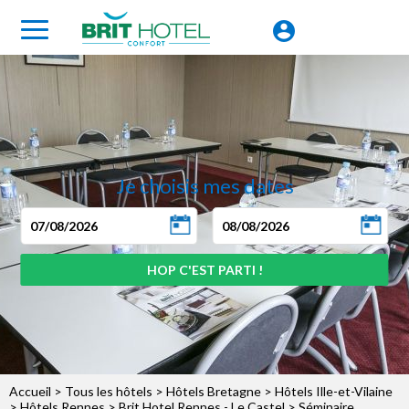
Je choisis mes dates
Accueil
>
Tous les hôtels
>
Hôtels Bretagne
>
Hôtels Ille-et-Vilaine
>
Hôtels Rennes
>
Brit Hotel Rennes - Le Castel
> Séminaire