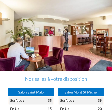
Nos salles à votre disposition
Salon Saint Malo
Salon Mont St Michel
Surface :
35
Surface :
39
En U :
15
En U :
20