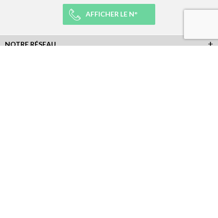
AFFICHER LE N°
NOTRE RÉSEAU
NOTRE EXPÉRIENCE
LÉGAL
NEWSLETTER
Abonnez-vous à la newsletter et recevez toutes les infos du réseau :
RÉSEAUX SOCIAUX