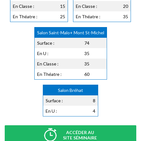
En Classe :
15
En Classe :
20
En Théatre :
25
En Théatre :
35
Salon Saint-Malo+ Mont St-Michel
Surface :
74
En U :
35
En Classe :
35
En Théatre :
60
Salon Bréhat
Surface :
8
En U :
4
ACCÉDER AU
SITE SÉMINAIRE